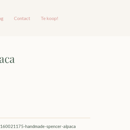
ng
Contact
Te koop!
aca
s/9160021175-handmade-spencer-alpaca