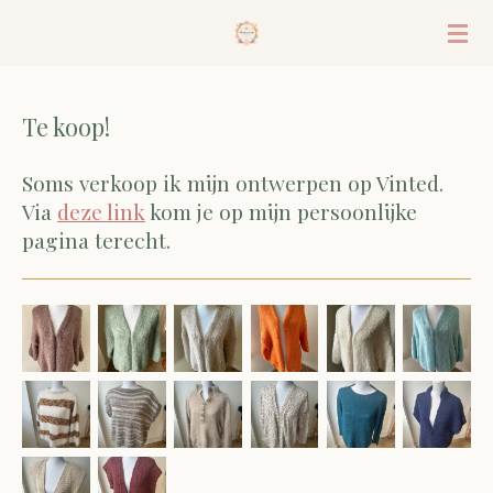
Ga
direct
naar
de
Te koop!
hoofdinhoud
Soms verkoop ik mijn ontwerpen op Vinted.
Via
deze link
kom je op mijn persoonlijke
pagina terecht.