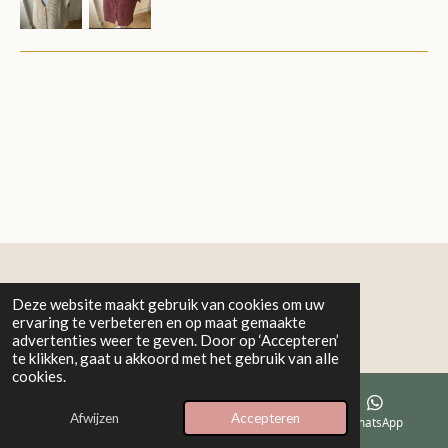
© 2025 - 2026 mettanouk_studio
Deze website maakt gebruik van cookies om uw
ervaring te verbeteren en op maat gemaakte
Powered by
JouwWeb
advertenties weer te geven. Door op ‘Accepteren’
te klikken, gaat u akkoord met het gebruik van alle
cookies.
Afwijzen
Accepteren
E-mailadres
Telefoonnummer
WhatsApp