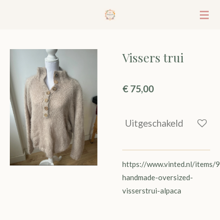
Ga
direct
naar
de
Vissers trui
hoofdinhoud
€ 75,00
Uitgeschakeld
https://www.vinted.nl/items
handmade-oversized-
visserstrui-alpaca