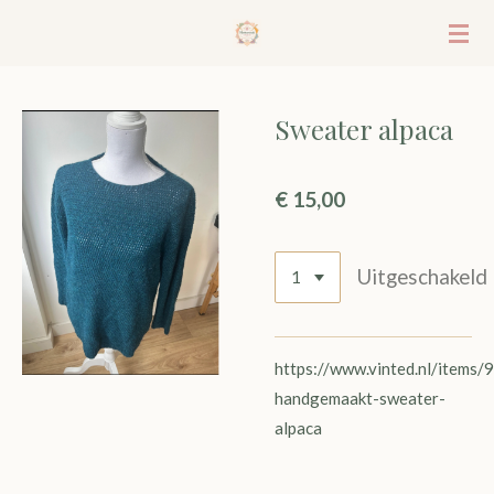
Ga
direct
naar
de
Sweater alpaca
hoofdinhoud
€ 15,00
Uitgeschakeld
https://www.vinted.nl/items
handgemaakt-sweater-
alpaca